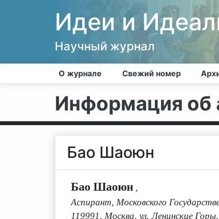
Идеи и Идеа
Научный журнал
О журнале
Свежий номер
Арх
Информация об 
Бао Шаоюн
Бао Шаоюн
,
Аспирант, Московского Государстве
119991, Москва, ул. Ленинские Горы,