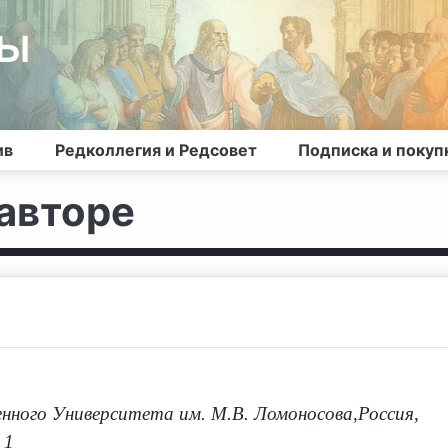
лы
ив
Редколлегия и Редсовет
Подписка и покуп
авторе
нного Университета им. М.В. Ломоносова,Россия,
 1