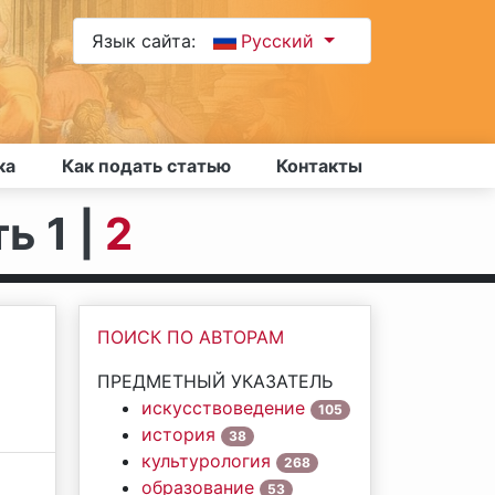
Язык сайта:
Русский
ка
Как подать статью
Контакты
ь 1 |
2
ПОИСК ПО АВТОРАМ
ПРЕДМЕТНЫЙ УКАЗАТЕЛЬ
искусствоведение
105
история
38
культурология
268
образование
53