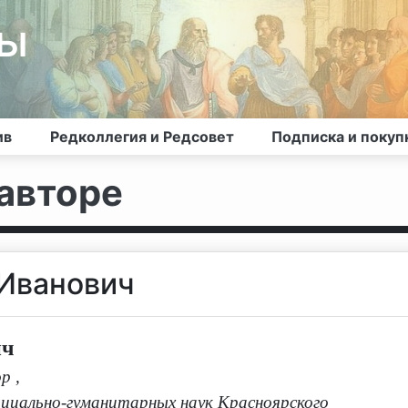
лы
ив
Редколлегия и Редсовет
Подписка и покуп
авторе
 Иванович
ич
ор
,
циально-гуманитарных наук Красноярского