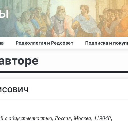
лы
ив
Редколлегия и Редсовет
Подписка и покуп
авторе
исович
 с общественностью, Россия, Москва, 119048,