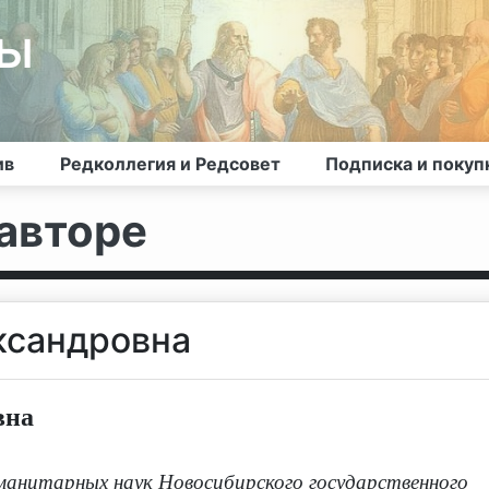
лы
ив
Редколлегия и Редсовет
Подписка и покуп
авторе
ксандровна
вна
манитарных наук Новосибирского государственного