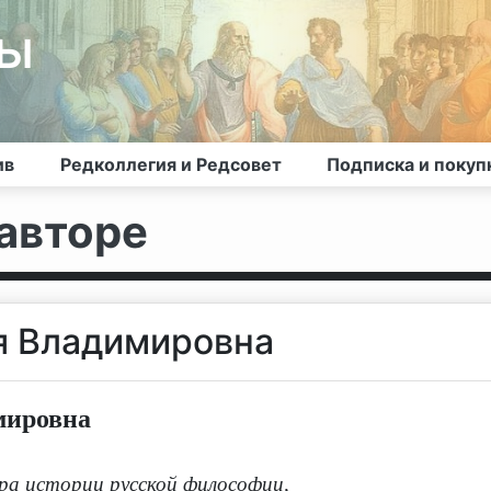
лы
ив
Редколлегия и Редсовет
Подписка и покуп
авторе
я Владимировна
мировна
а истории русской философии,