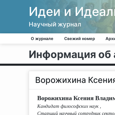
Идеи и Идеа
Научный журнал
О журнале
Свежий номер
Арх
Информация об 
Ворожихина Ксени
Ворожихина Ксения Влади
Кандидат философских наук
,
Старший научный сотрудник сектор