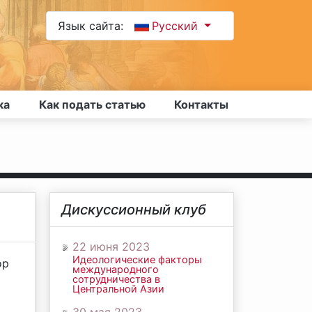
Язык сайта:
Русский
ка
Как подать статью
Контакты
Дискуссионный клуб
22 июня 2023
Идеологические факторы
ор
международного
сотрудничества в
Центральной Азии