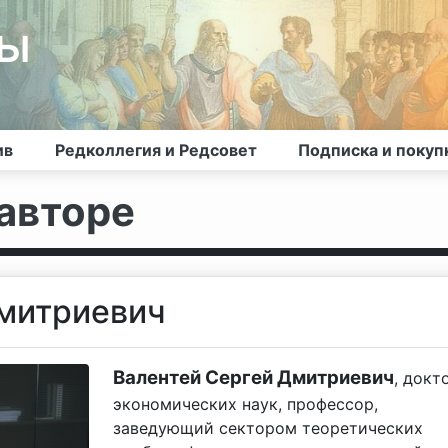
лы
ив
Редколлегия и Редсовет
Подписка и покуп
авторе
Дмитриевич
Валентей Сергей Дмитриевич
, докт
экономических наук, профессор,
заведующий сектором теоретических