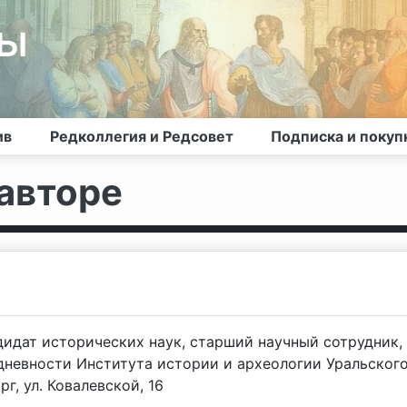
лы
ив
Редколлегия и Редсовет
Подписка и покуп
авторе
идат исторических наук, старший научный сотрудник,
дневности Института истории и археологии Уральског
г, ул. Ковалевской, 16