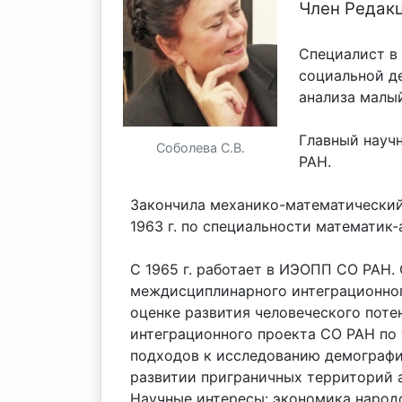
Член Редакц
Специалист в
социальной д
анализа малы
Главный науч
Соболева С.В.
РАН.
Закончила механико-математический
1963 г. по специальности математик-
С 1965 г. работает в ИЭОПП СО РАН.
междисциплинарного интеграционног
оценке развития человеческого потен
интеграционного проекта СО РАН по
подходов к исследованию демографи
развитии приграничных территорий а
Научные интересы: экономика народ