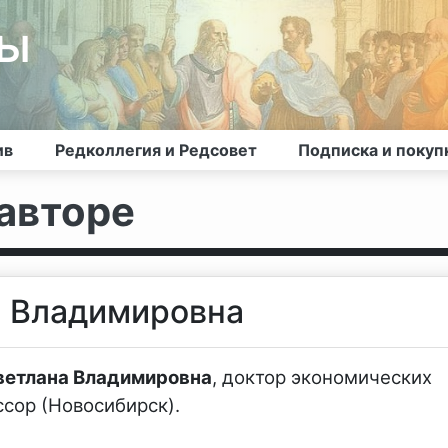
лы
ив
Редколлегия и Редсовет
Подписка и покуп
авторе
а Владимировна
ветлана Владимировна
, доктор экономических
ссор (Новосибирск).