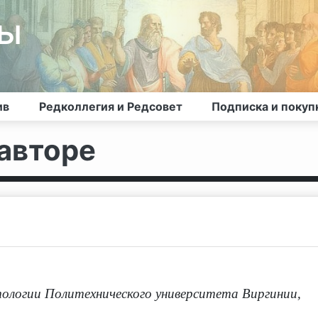
лы
ив
Редколлегия и Редсовет
Подписка и покуп
авторе
логии Политехнического университета Виргинии,