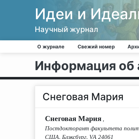
Идеи и Идеа
Научный журнал
О журнале
Свежий номер
Арх
Информация об 
Снеговая Мария
Снеговая Мария
,
Постдокторант факультета полито
США, Блэксбург, VA 24061