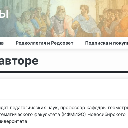
лы
ив
Редколлегия и Редсовет
Подписка и покуп
авторе
идат педагогических наук, профессор кафедры геометр
тематического факультета (ИФМИЭО) Новосибирского
ниверситета