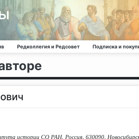
лы
ив
Редколлегия и Редсовет
Подписка и покуп
авторе
нович
тута истории СО РАН. Россия, 630090, Новосибирс