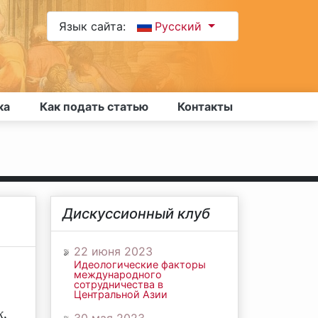
Язык сайта:
Русский
ка
Как подать статью
Контакты
Дискуссионный клуб
22 июня 2023
Идеологические факторы
международного
сотрудничества в
Центральной Азии
к,