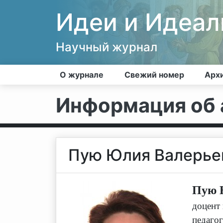
Идеи и Идеа
Научный журнал
О журнале
Свежий номер
Арх
Информация об 
Пую Юлия Валерье
Пую 
доцент
педагог