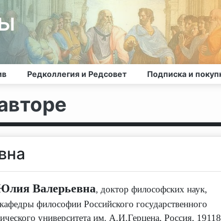
лы
ив
Редколлегия и Редсовет
Подписка и покуп
авторе
вна
Юлия Валерьевна
,
доктор философских наук,
 кафедры философии Российского государственного
ического университета им. А.И.Герцена
,
Россия, 19118