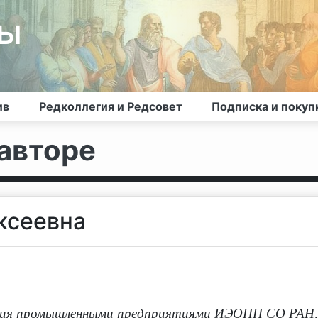
лы
ив
Редколлегия и Редсовет
Подписка и покуп
авторе
ксеевна
ения промышленными предприятиями ИЭОПП СО РАН,