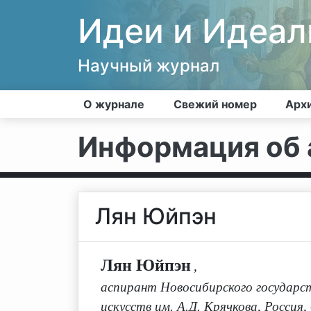
Идеи и Идеа
Научный журнал
О журнале
Свежий номер
Арх
Информация об 
Лян Юйпэн
Лян Юйпэн
,
аспирант Новосибирского государс
искусств им. А.Д. Крячкова, Россия,