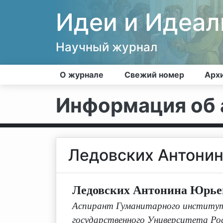
Идеи и Идеа
Научный журнал
О журнале
Свежий номер
Арх
Информация об 
Ледовских Антони
Ледовских Антонина Юрье
Аспирант Гуманитарного института
государственного Университета Росс