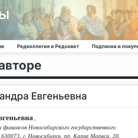
лы
ив
Редколлегия и Редсовет
Подписка и покуп
авторе
андра Евгеньевна
вгеньевна
,
 финансов Новосибирского государственного
 630073, г. Новосибирск, пр. Карла Маркса, 20.