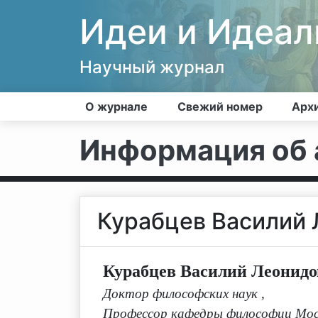
Идеи и Идеа
Научный журнал
О журнале
Свежий номер
Арх
Информация об 
Курабцев Василий
Курабцев Василий Леонид
Доктор философских наук
,
Профессор кафедры философии Моск