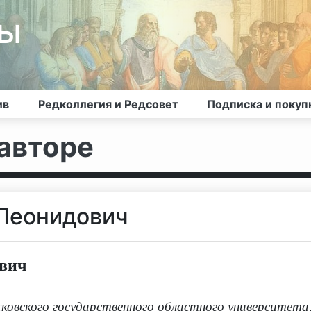
лы
ив
Редколлегия и Редсовет
Подписка и покуп
авторе
 Леонидович
ович
овского государственного областного университета