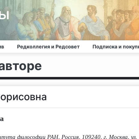
лы
ив
Редколлегия и Редсовет
Подписка и покуп
авторе
Борисовна
а
ута философии РАН, Россия, 109240, г. Москва, ул.