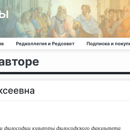
лы
ив
Редколлегия и Редсовет
Подписка и покуп
авторе
ксеевна
 и философии культуры философского факультета