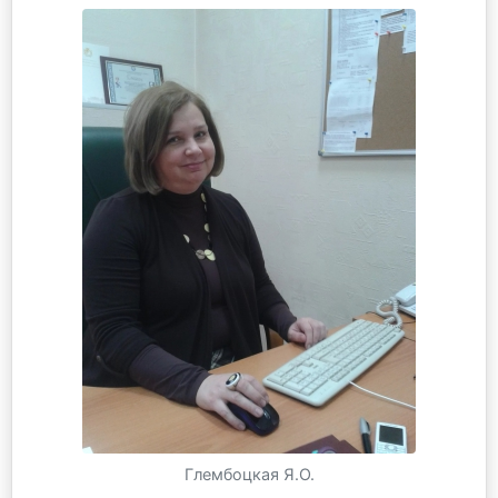
Глембоцкая Я.О.