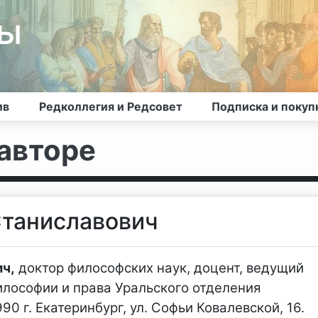
лы
ив
Редколлегия и Редсовет
Подписка и покуп
авторе
Станиславович
ич,
доктор философских наук, доцент, ведущий
илософии и права Уральского отделения
0 г. Екатеринбург, ул. Софьи Ковалевской, 16.