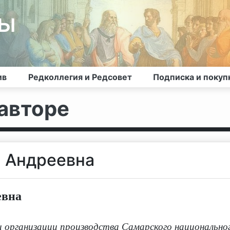
лы
ив
Редколлегия и Редсовет
Подписка и покуп
авторе
а Андреевна
евна
организации производства Самарского национально