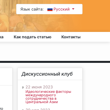
Язык сайта:
Русский
ка
Как подать статью
Контакты
Дискуссионный клуб
22 июня 2023
Идеологические факторы
международного
сотрудничества в
Центральной Азии
го