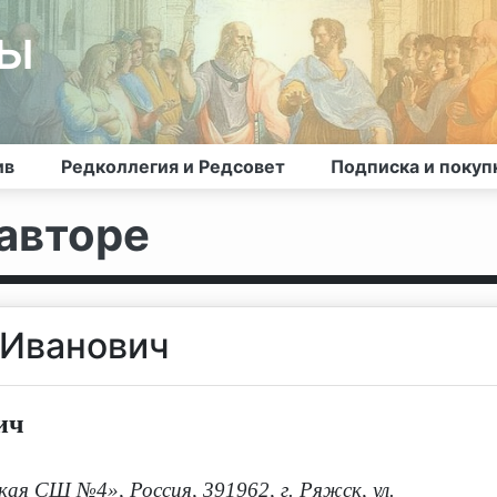
лы
ив
Редколлегия и Редсовет
Подписка и покуп
авторе
 Иванович
ич
 СШ №4», Россия, 391962, г. Ряжск, ул.