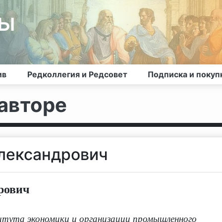
лы
ив
Редколлегия и Редсовет
Подписка и покуп
авторе
лександрович
рович
тута экономики и организации промышленного