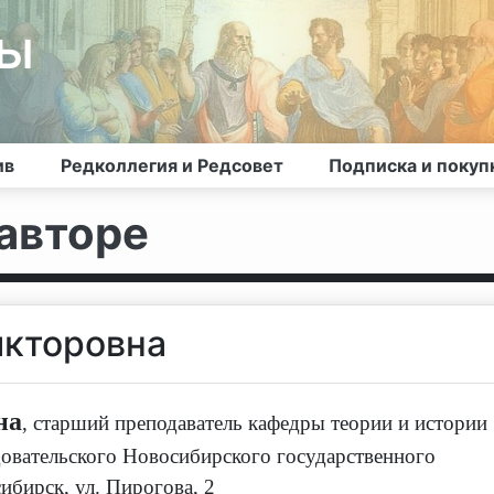
лы
ив
Редколлегия и Редсовет
Подписка и покуп
авторе
икторовна
на
,
старший преподаватель кафедры теории и истории
овательского Новосибирского государственного
ибирск, ул. Пирогова, 2