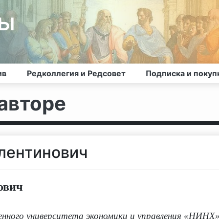
лы
ив
Редколлегия и Редсовет
Подписка и покуп
авторе
лентинович
ович
енного университета экономики и управления «НИНХ»