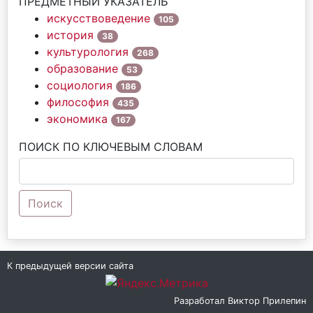
ПРЕДМЕТНЫЙ УКАЗАТЕЛЬ
искусствоведение
105
история
38
культурология
268
образование
53
социология
186
философия
435
экономика
167
ПОИСК ПО КЛЮЧЕВЫМ СЛОВАМ
Поиск
К предыдущей версии сайта
Разработал
Виктор Прилепин