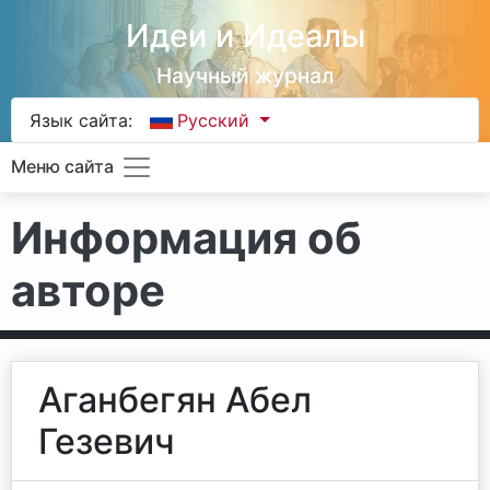
Идеи и Идеалы
Научный журнал
Язык сайта:
Русский
Меню сайта
Информация об
авторе
Аганбегян Абел
Гезевич