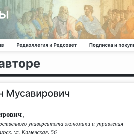
лы
ив
Редколлегия и Редсовет
Подписка и покуп
авторе
н Мусавирович
ирович
,
ственного университета экономики и управления
рск, ул. Каменская, 56