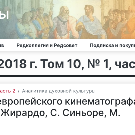
лы
ив
Редколлегия и Редсовет
Подписка и покуп
018 г. Том 10, № 1, час
часть 2
Аналитика духовной культуры
вропейского кинематограф
 Жирардо, С. Синьоре, М.