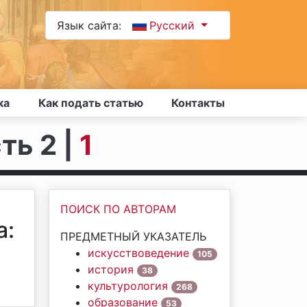
Язык сайта:
Русский
ка
Как подать статью
Контакты
ть 2 |
1
ПОИСК ПО АВТОРАМ
а:
ПРЕДМЕТНЫЙ УКАЗАТЕЛЬ
искусствоведение
105
история
38
культурология
268
образование
53