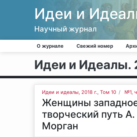
Идеи и Идеа
Научный журнал
О журнале
Свежий номер
Арх
Идеи и Идеалы. 2
Идеи и идеалы, 2018 г., Том 10
№1, 
Женщины западное
творческий путь А.
Морган