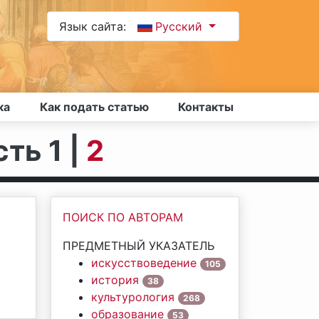
Язык сайта:
Русский
ка
Как подать статью
Контакты
сть 1 |
2
ПОИСК ПО АВТОРАМ
ПРЕДМЕТНЫЙ УКАЗАТЕЛЬ
искусствоведение
105
история
38
культурология
268
образование
53