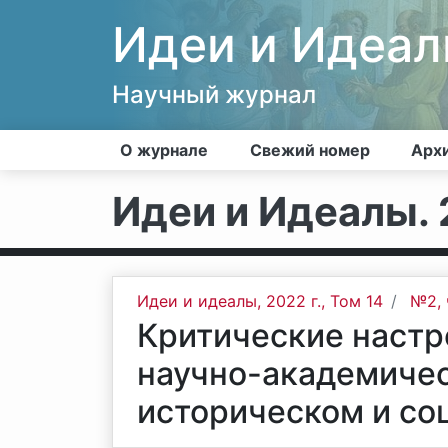
Идеи и Идеа
Научный журнал
О журнале
Свежий номер
Арх
Идеи и Идеалы. 2
Идеи и идеалы, 2022 г., Том 14
№2, 
Критические настр
научно-академичес
историческом и со