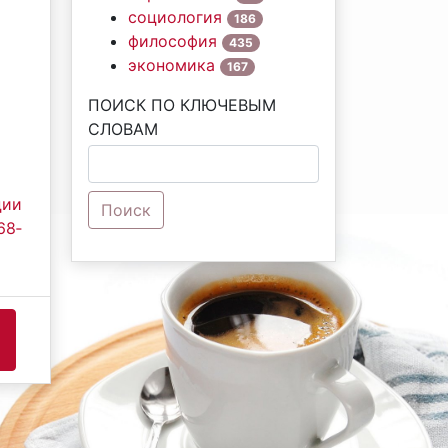
социология
186
философия
435
экономика
167
ПОИСК ПО КЛЮЧЕВЫМ
СЛОВАМ
ции
Поиск
68‐