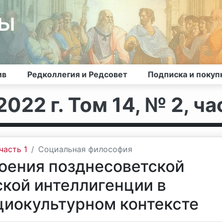
лы
ив
Редколлегия и Редсовет
Подписка и покуп
022 г. Том 14, № 2, ча
часть 1
Социальная философия
оения позднесоветской
кой интеллигенции в
циокультурном контексте